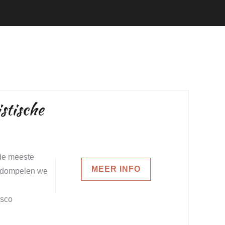
stische
 de meeste
MEER INFO
ng dompelen we
esco