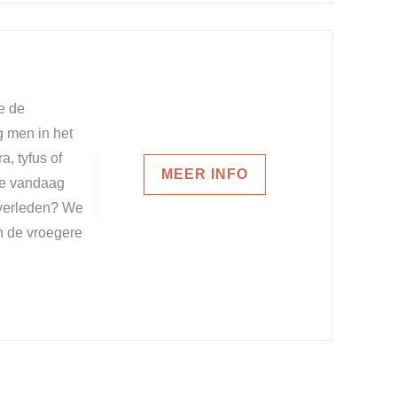
e de
g men in het
, tyfus of
MEER INFO
 we vandaag
 verleden? We
n de vroegere