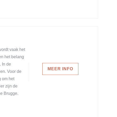
wordt vaak het
n het belang
 In de
MEER INFO
wen. Voor de
g om het
er zijn de
se Brugge.