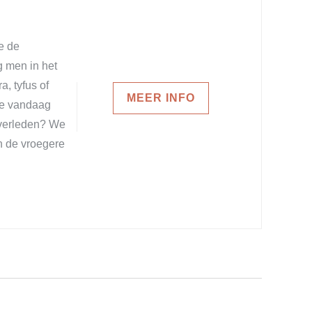
e de
g men in het
, tyfus of
MEER INFO
 we vandaag
 verleden? We
n de vroegere