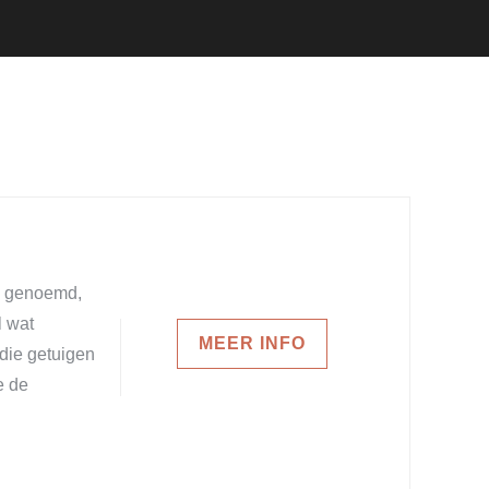
e genoemd,
l wat
MEER INFO
die getuigen
e de