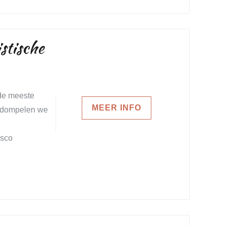
stische
 de meeste
MEER INFO
ng dompelen we
esco