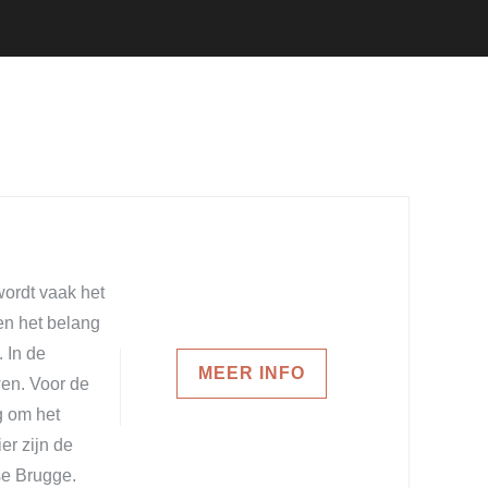
wordt vaak het
n het belang
 In de
MEER INFO
wen. Voor de
g om het
er zijn de
se Brugge.